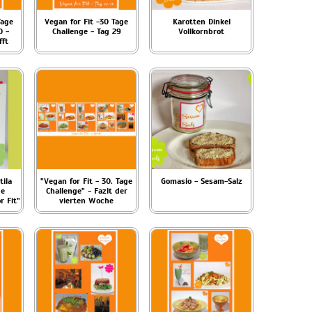
Tage
Vegan for Fit -30 Tage
Karotten Dinkel
0 -
Challenge - Tag 29
Vollkornbrot
fft
tila
"Vegan for Fit - 30. Tage
Gomasio - Sesam-Salz
ge
Challenge" - Fazit der
r Fit"
vierten Woche