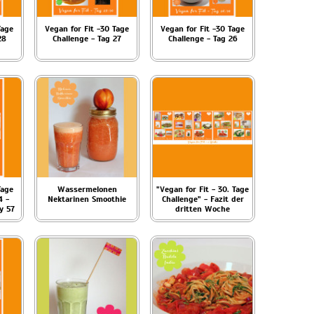
Tage
Vegan for Fit -30 Tage
Vegan for Fit -30 Tage
28
Challenge - Tag 27
Challenge - Tag 26
Tage
Wassermelonen
"Vegan for Fit - 30. Tage
4 -
Nektarinen Smoothie
Challenge" - Fazit der
y 57
dritten Woche