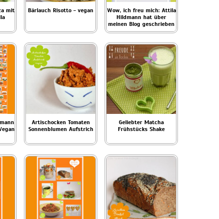
za mit
Bärlauch Risotto - vegan
Wow, ich freu mich: Attila
la
Hildmann hat über
meinen Blog geschrieben
ldmann
Artischocken Tomaten
Geliebter Matcha
 Vegan
Sonnenblumen Aufstrich
Frühstücks Shake