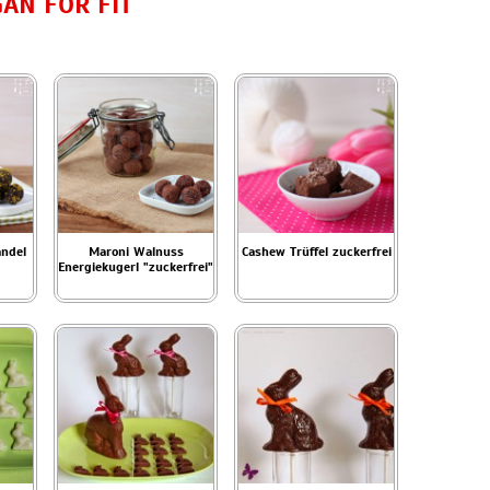
AN FOR FIT
andel
Maroni Walnuss
Cashew Trüffel zuckerfrei
Energiekugerl "zuckerfrei"