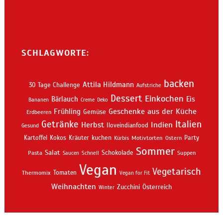
SCHLAGWORTE:
backen
Attila Hildmann
30 Tage Challenge
Aufstriche
Dessert
Einkochen
Bärlauch
Eis
Bananen
Creme
Deko
Geschenke aus der Küche
Frühling
Gemüse
Erdbeeren
Getränke
Italien
Indien
Herbst
Iloveindianfood
Gesund
kuchen
Kartoffel
Kokos
Kräuter
Motivtorten
Party
Kürbis
Ostern
Sommer
Salat
Schokolade
Pasta
Schnell
Suppen
Saucen
Vegan
Vegetarisch
Thermomix
Tomaten
Vegan for Fit
Weihnachten
Zucchini
Österreich
Winter