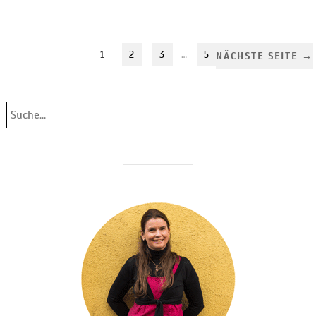
1
2
3
…
5
NÄCHSTE SEITE →