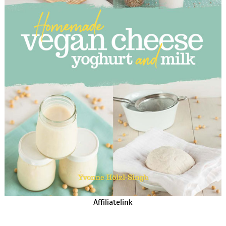
Affiliatelink