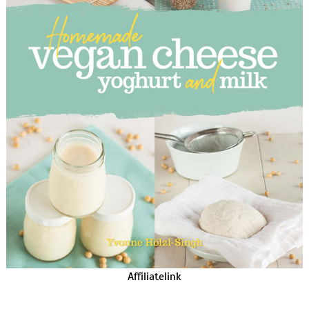
Affiliatelink