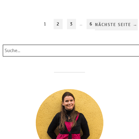
1
2
3
…
6
NÄCHSTE SEITE →