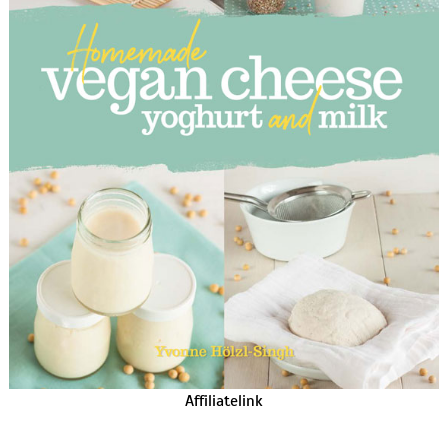
Affiliatelink