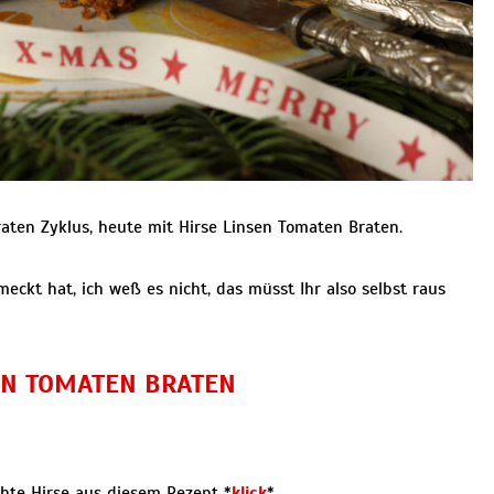
raten Zyklus, heute mit Hirse Linsen Tomaten Braten.
ckt hat, ich weß es nicht, das müsst Ihr also selbst raus
EN TOMATEN BRATEN
te Hirse aus diesem Rezept *
klick
*