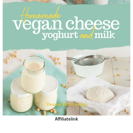
Affiliatelink