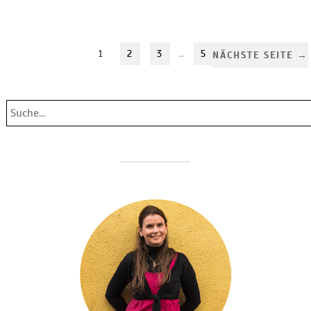
1
2
3
…
5
NÄCHSTE SEITE →