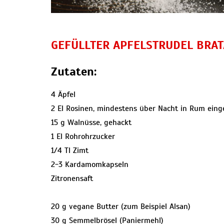
GEFÜLLTER APFELSTRUDEL BRAT
Zutaten:
4 Äpfel
2 El Rosinen, mindestens über Nacht in Rum eing
15 g Walnüsse, gehackt
1 El Rohrohrzucker
1/4 Tl Zimt
2-3 Kardamomkapseln
Zitronensaft
20 g vegane Butter (zum Beispiel Alsan)
30 g Semmelbrösel (Paniermehl)