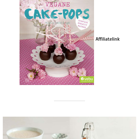
Affiliatelink