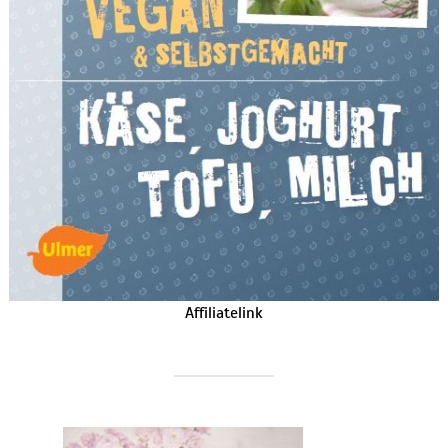
Affiliatelink