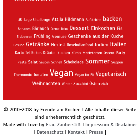
backen
Attila Hildmann
30 Tage Challenge
Aufstriche
Dessert
Einkochen
Bärlauch
Eis
Bananen
Creme
Deko
Geschenke aus der Küche
Frühling
Gemüse
Erdbeeren
Getränke
Italien
Indien
Herbst
Iloveindianfood
Gesund
kuchen
Kartoffel
Kokos
Kräuter
Motivtorten
Party
Kürbis
Ostern
Sommer
Salat
Schokolade
Pasta
Schnell
Suppen
Saucen
Vegan
Vegetarisch
Thermomix
Tomaten
Vegan for Fit
Weihnachten
Zucchini
Österreich
Winter
© 2010-2018 by Freude am Kochen I Alle Inhalte dieser Seite
sind urheberrechtlich geschützt.
Made with Love by
Frau Zauberstift
I
Impressum & Disclaimer
I
Datenschutz
I
Kontakt
I
Presse
|