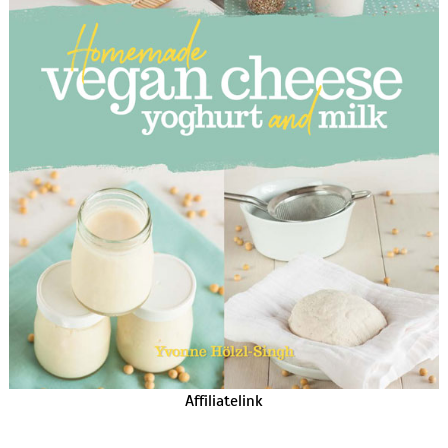
Affiliatelink