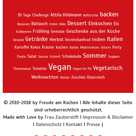
backen
Attila Hildmann
30 Tage Challenge
Aufstriche
Dessert
Einkochen
Bärlauch
Eis
Bananen
Creme
Deko
Geschenke aus der Küche
Frühling
Gemüse
Erdbeeren
Getränke
Italien
Indien
Herbst
Iloveindianfood
Gesund
kuchen
Kartoffel
Kokos
Kräuter
Motivtorten
Party
Kürbis
Ostern
Sommer
Salat
Schokolade
Pasta
Schnell
Suppen
Saucen
Vegan
Vegetarisch
Thermomix
Tomaten
Vegan for Fit
Weihnachten
Zucchini
Österreich
Winter
© 2010-2018 by Freude am Kochen I Alle Inhalte dieser Seite
sind urheberrechtlich geschützt.
Made with Love by
Frau Zauberstift
I
Impressum & Disclaimer
I
Datenschutz
I
Kontakt
I
Presse
|