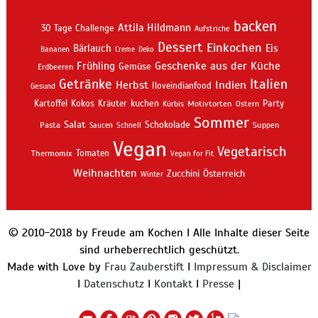
backen
Attila Hildmann
30 Tage Challenge
Aufstriche
Dessert
Einkochen
Bärlauch
Eis
Bananen
Creme
Deko
Geschenke aus der Küche
Frühling
Gemüse
Erdbeeren
Getränke
Italien
Indien
Herbst
Iloveindianfood
Gesund
kuchen
Kartoffel
Kokos
Kräuter
Motivtorten
Party
Kürbis
Ostern
Sommer
Salat
Schokolade
Pasta
Schnell
Suppen
Saucen
Vegan
Vegetarisch
Thermomix
Tomaten
Vegan for Fit
Weihnachten
Zucchini
Österreich
Winter
© 2010-2018 by Freude am Kochen I Alle Inhalte dieser Seite
sind urheberrechtlich geschützt.
Made with Love by
Frau Zauberstift
I
Impressum & Disclaimer
I
Datenschutz
I
Kontakt
I
Presse
|