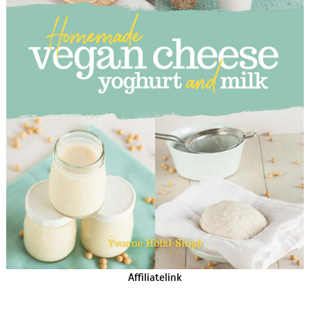
Affiliatelink