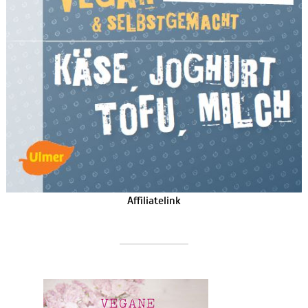
Affiliatelink