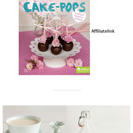
Affiliatelink