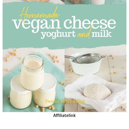
Affiliatelink