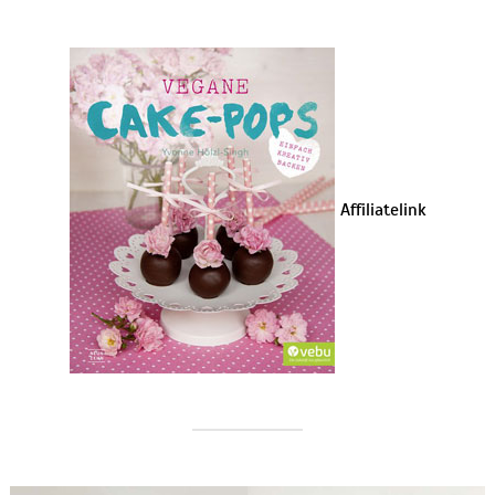
Affiliatelink