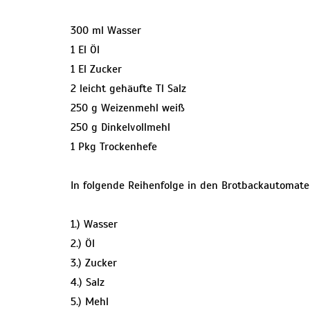
300 ml Wasser
1 El Öl
1 El Zucker
2 leicht gehäufte Tl Salz
250 g Weizenmehl weiß
250 g Dinkelvollmehl
1 Pkg Trockenhefe
In folgende Reihenfolge in den Brotbackautomaten
1.) Wasser
2.) Öl
3.) Zucker
4.) Salz
5.) Mehl