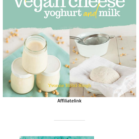
Affiliatelink