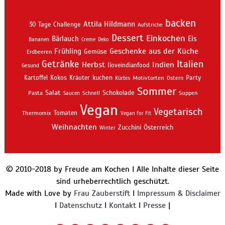
backen
Attila Hildmann
30 Tage Challenge
Aufstriche
Dessert
Einkochen
Bärlauch
Eis
Bananen
Creme
Deko
Geschenke aus der Küche
Frühling
Gemüse
Erdbeeren
Getränke
Italien
Indien
Herbst
Iloveindianfood
Gesund
kuchen
Kartoffel
Kokos
Kräuter
Motivtorten
Party
Kürbis
Ostern
Sommer
Salat
Schokolade
Pasta
Schnell
Suppen
Saucen
Vegan
Vegetarisch
Thermomix
Tomaten
Vegan for Fit
Weihnachten
Zucchini
Österreich
Winter
© 2010-2018 by Freude am Kochen I Alle Inhalte dieser Seite
sind urheberrechtlich geschützt.
Made with Love by
Frau Zauberstift
I
Impressum & Disclaimer
I
Datenschutz
I
Kontakt
I
Presse
|