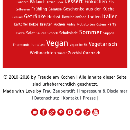
Dessert
Einkochen
Bärlauch
Eis
Bananen
Creme
Deko
Geschenke aus der Küche
Frühling
Gemüse
Erdbeeren
Getränke
Italien
Indien
Herbst
Iloveindianfood
Gesund
kuchen
Kartoffel
Kokos
Kräuter
Motivtorten
Party
Kürbis
Ostern
Sommer
Salat
Schokolade
Pasta
Schnell
Suppen
Saucen
Vegan
Vegetarisch
Thermomix
Tomaten
Vegan for Fit
Weihnachten
Zucchini
Österreich
Winter
© 2010-2018 by Freude am Kochen I Alle Inhalte dieser Seite
sind urheberrechtlich geschützt.
Made with Love by
Frau Zauberstift
I
Impressum & Disclaimer
I
Datenschutz
I
Kontakt
I
Presse
|