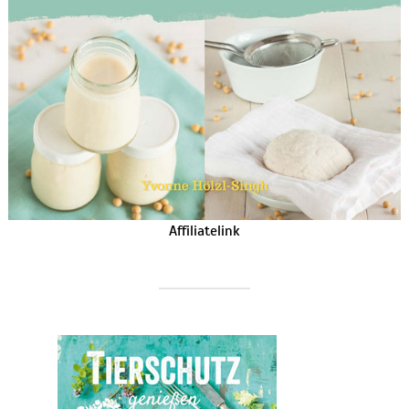
Affiliatelink