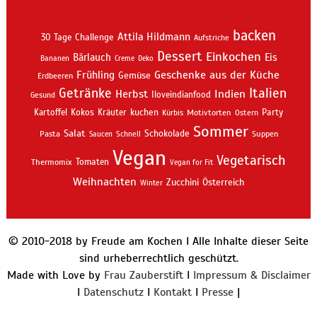
backen
Attila Hildmann
30 Tage Challenge
Aufstriche
Dessert
Einkochen
Bärlauch
Eis
Bananen
Creme
Deko
Geschenke aus der Küche
Frühling
Gemüse
Erdbeeren
Getränke
Italien
Indien
Herbst
Iloveindianfood
Gesund
kuchen
Kartoffel
Kokos
Kräuter
Motivtorten
Party
Kürbis
Ostern
Sommer
Salat
Schokolade
Pasta
Schnell
Suppen
Saucen
Vegan
Vegetarisch
Thermomix
Tomaten
Vegan for Fit
Weihnachten
Zucchini
Österreich
Winter
© 2010-2018 by Freude am Kochen I Alle Inhalte dieser Seite
sind urheberrechtlich geschützt.
Made with Love by
Frau Zauberstift
I
Impressum & Disclaimer
I
Datenschutz
I
Kontakt
I
Presse
|