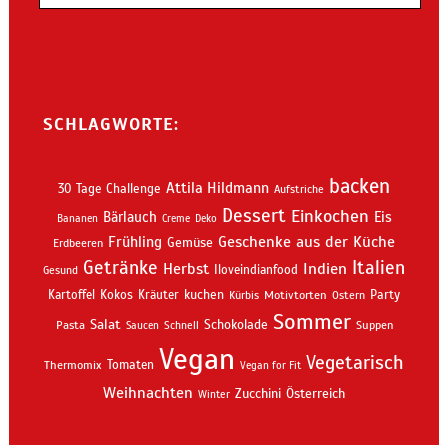
SCHLAGWORTE:
backen
Attila Hildmann
30 Tage Challenge
Aufstriche
Dessert
Einkochen
Bärlauch
Eis
Bananen
Creme
Deko
Geschenke aus der Küche
Frühling
Gemüse
Erdbeeren
Getränke
Italien
Indien
Herbst
Iloveindianfood
Gesund
kuchen
Kartoffel
Kokos
Kräuter
Motivtorten
Party
Kürbis
Ostern
Sommer
Salat
Schokolade
Pasta
Schnell
Suppen
Saucen
Vegan
Vegetarisch
Thermomix
Tomaten
Vegan for Fit
Weihnachten
Zucchini
Österreich
Winter