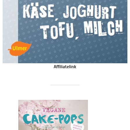
Affiliatelink