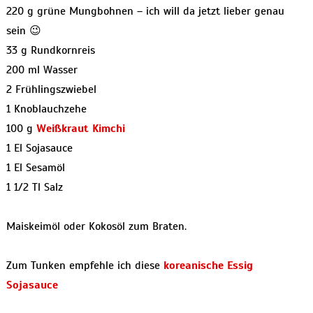
220 g grüne Mungbohnen – ich will da jetzt lieber genau
sein 😉
33 g Rundkornreis
200 ml Wasser
2 Frühlingszwiebel
1 Knoblauchzehe
100 g
Weißkraut Kimchi
1 El Sojasauce
1 El Sesamöl
1 1/2 Tl Salz
Maiskeimöl oder Kokosöl zum Braten.
Zum Tunken empfehle ich diese
koreanische Essig
Sojasauce