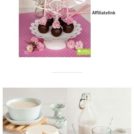
Affiliatelink