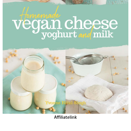
Affiliatelink