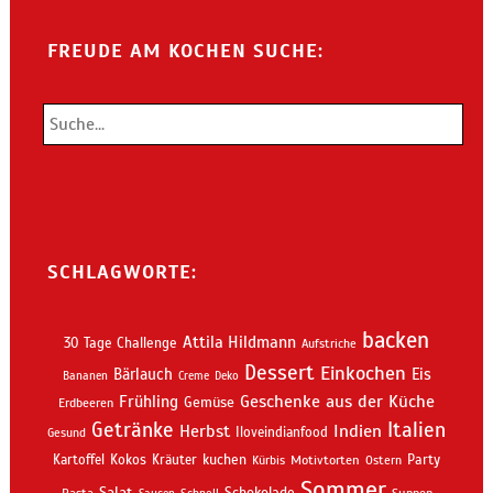
FREUDE AM KOCHEN SUCHE:
SCHLAGWORTE:
backen
Attila Hildmann
30 Tage Challenge
Aufstriche
Dessert
Einkochen
Bärlauch
Eis
Bananen
Creme
Deko
Geschenke aus der Küche
Frühling
Gemüse
Erdbeeren
Getränke
Italien
Indien
Herbst
Iloveindianfood
Gesund
kuchen
Kartoffel
Kokos
Kräuter
Motivtorten
Party
Kürbis
Ostern
Sommer
Salat
Schokolade