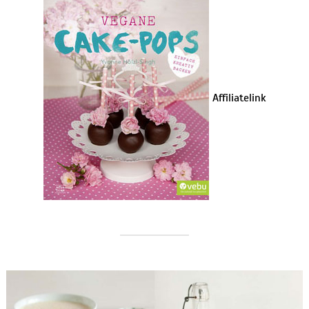
Affiliatelink