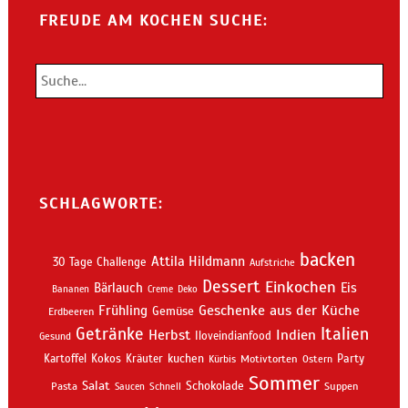
FREUDE AM KOCHEN SUCHE:
SCHLAGWORTE:
backen
Attila Hildmann
30 Tage Challenge
Aufstriche
Dessert
Einkochen
Bärlauch
Eis
Bananen
Creme
Deko
Geschenke aus der Küche
Frühling
Gemüse
Erdbeeren
Getränke
Italien
Indien
Herbst
Iloveindianfood
Gesund
kuchen
Kartoffel
Kokos
Kräuter
Motivtorten
Party
Kürbis
Ostern
Sommer
Salat
Schokolade
Pasta
Schnell
Suppen
Saucen