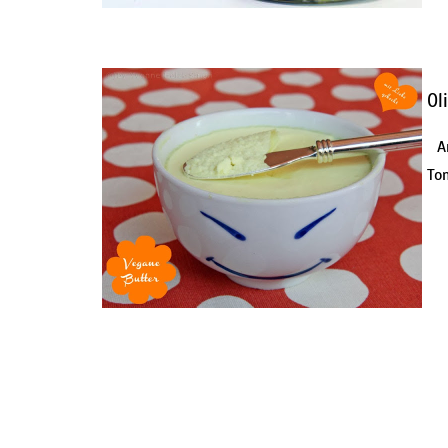
Ol
Am
Tom