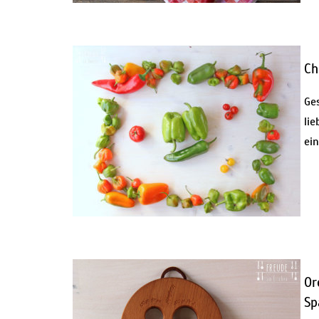
Ch
Ge
li
ei
Or
Sp