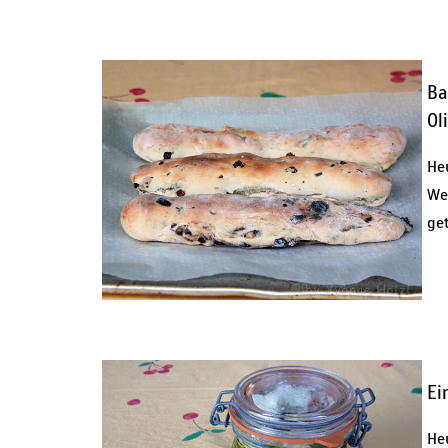
Ba
Ol
He
We
ge
Ei
He