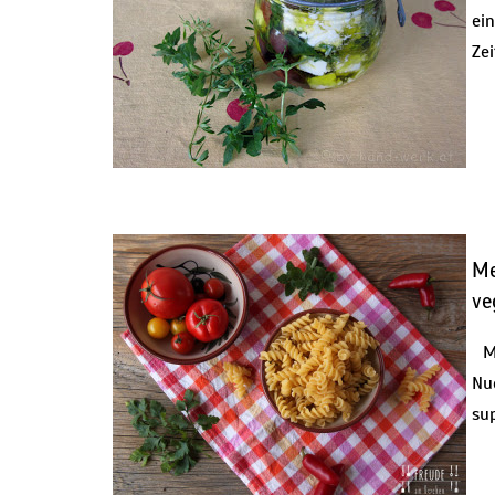
ei
Zei
Me
ve
Me
Nu
sup