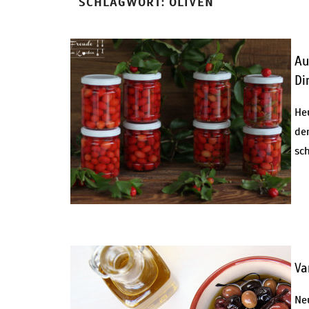
SCHLAGWORT:
OLIVEN
Au
Di
He
de
sch
Va
Neu