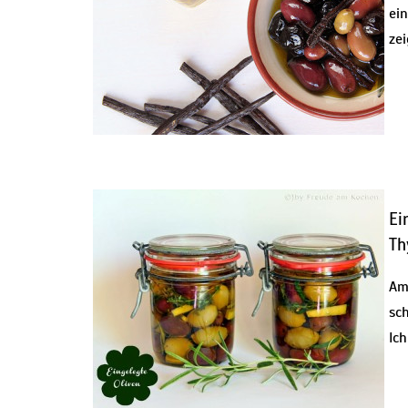
ei
zei
Ei
Th
Am
sc
Ic