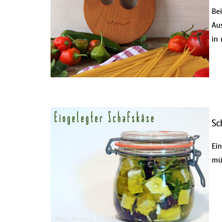
Bei
Au
in
Sc
Ein
mü