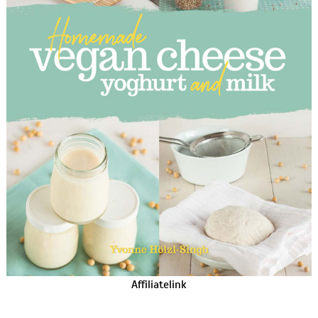
Affiliatelink