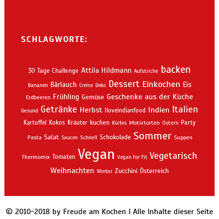
SCHLAGWORTE:
backen
Attila Hildmann
30 Tage Challenge
Aufstriche
Dessert
Einkochen
Bärlauch
Eis
Bananen
Creme
Deko
Geschenke aus der Küche
Frühling
Gemüse
Erdbeeren
Getränke
Italien
Indien
Herbst
Iloveindianfood
Gesund
kuchen
Kartoffel
Kokos
Kräuter
Motivtorten
Party
Kürbis
Ostern
Sommer
Salat
Schokolade
Pasta
Schnell
Suppen
Saucen
Vegan
Vegetarisch
Thermomix
Tomaten
Vegan for Fit
Weihnachten
Zucchini
Österreich
Winter
© 2010-2018 by Freude am Kochen I Alle Inhalte dieser Seite