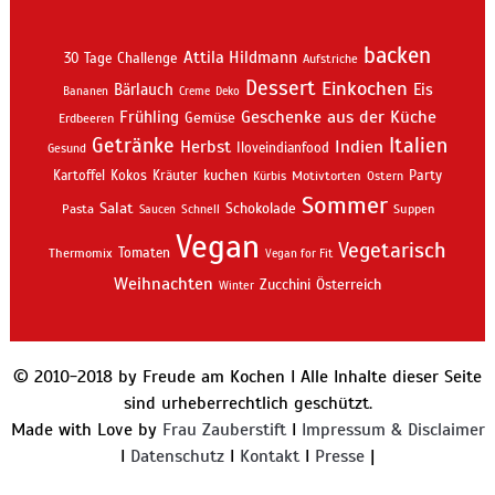
backen
Attila Hildmann
30 Tage Challenge
Aufstriche
Dessert
Einkochen
Bärlauch
Eis
Bananen
Creme
Deko
Geschenke aus der Küche
Frühling
Gemüse
Erdbeeren
Getränke
Italien
Indien
Herbst
Iloveindianfood
Gesund
kuchen
Kartoffel
Kokos
Kräuter
Motivtorten
Party
Kürbis
Ostern
Sommer
Salat
Schokolade
Pasta
Schnell
Suppen
Saucen
Vegan
Vegetarisch
Thermomix
Tomaten
Vegan for Fit
Weihnachten
Zucchini
Österreich
Winter
© 2010-2018 by Freude am Kochen I Alle Inhalte dieser Seite
sind urheberrechtlich geschützt.
Made with Love by
Frau Zauberstift
I
Impressum & Disclaimer
I
Datenschutz
I
Kontakt
I
Presse
|