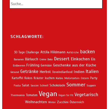
SCHLAGWORTE:
backen
Attila Hildmann
30 Tage Challenge
Aufstriche
Dessert
Einkochen
Bärlauch
Eis
Bananen
Creme
Deko
Geschenke aus der Küche
Frühling
Gemüse
Erdbeeren
Getränke
Italien
Indien
Herbst
Iloveindianfood
Gesund
kuchen
Kartoffel
Kokos
Kräuter
Motivtorten
Party
Kürbis
Ostern
Sommer
Salat
Schokolade
Pasta
Schnell
Suppen
Saucen
Vegan
Vegetarisch
Thermomix
Tomaten
Vegan for Fit
Weihnachten
Zucchini
Österreich
Winter