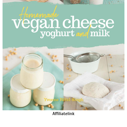
Affiliatelink