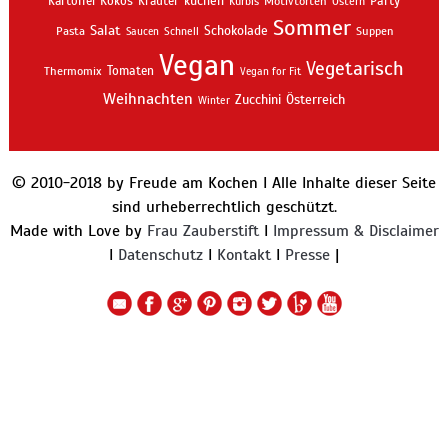
kuchen
Kartoffel
Kokos
Kräuter
Motivtorten
Party
Kürbis
Ostern
Sommer
Salat
Schokolade
Pasta
Schnell
Suppen
Saucen
Vegan
Vegetarisch
Thermomix
Tomaten
Vegan for Fit
Weihnachten
Zucchini
Österreich
Winter
© 2010-2018 by Freude am Kochen I Alle Inhalte dieser Seite
sind urheberrechtlich geschützt.
Made with Love by
Frau Zauberstift
I
Impressum & Disclaimer
I
Datenschutz
I
Kontakt
I
Presse
|