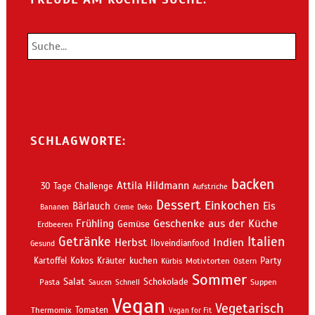
SCHLAGWORTE:
backen
Attila Hildmann
30 Tage Challenge
Aufstriche
Dessert
Einkochen
Bärlauch
Eis
Bananen
Creme
Deko
Geschenke aus der Küche
Frühling
Gemüse
Erdbeeren
Getränke
Italien
Indien
Herbst
Iloveindianfood
Gesund
kuchen
Kartoffel
Kokos
Kräuter
Motivtorten
Party
Kürbis
Ostern
Sommer
Salat
Schokolade
Pasta
Schnell
Suppen
Saucen
Vegan
Vegetarisch
Thermomix
Tomaten
Vegan for Fit