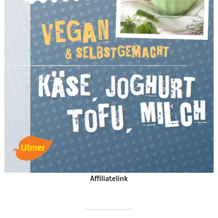
Affiliatelink