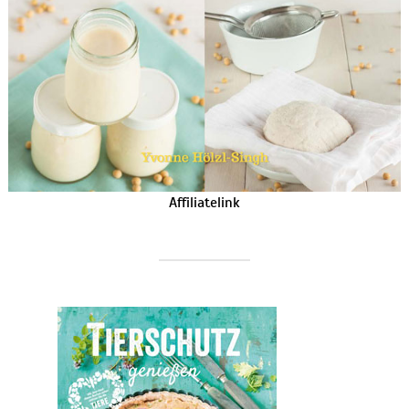
Affiliatelink