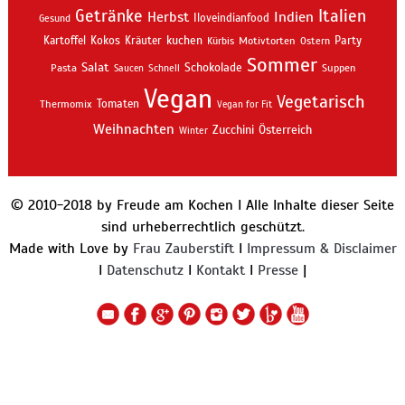
Getränke
Italien
Indien
Herbst
Iloveindianfood
Gesund
kuchen
Kartoffel
Kokos
Kräuter
Motivtorten
Party
Kürbis
Ostern
Sommer
Salat
Schokolade
Pasta
Schnell
Suppen
Saucen
Vegan
Vegetarisch
Thermomix
Tomaten
Vegan for Fit
Weihnachten
Zucchini
Österreich
Winter
© 2010-2018 by Freude am Kochen I Alle Inhalte dieser Seite
sind urheberrechtlich geschützt.
Made with Love by
Frau Zauberstift
I
Impressum & Disclaimer
I
Datenschutz
I
Kontakt
I
Presse
|