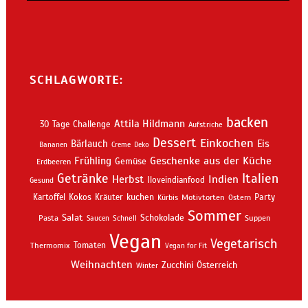
SCHLAGWORTE:
backen
Attila Hildmann
30 Tage Challenge
Aufstriche
Dessert
Einkochen
Bärlauch
Eis
Bananen
Creme
Deko
Geschenke aus der Küche
Frühling
Gemüse
Erdbeeren
Getränke
Italien
Indien
Herbst
Iloveindianfood
Gesund
kuchen
Kartoffel
Kokos
Kräuter
Motivtorten
Party
Kürbis
Ostern
Sommer
Salat
Schokolade
Pasta
Schnell
Suppen
Saucen
Vegan
Vegetarisch
Thermomix
Tomaten
Vegan for Fit
Weihnachten
Zucchini
Österreich
Winter