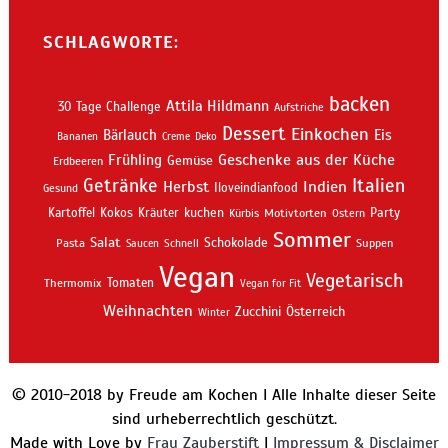
SCHLAGWORTE:
backen
Attila Hildmann
30 Tage Challenge
Aufstriche
Dessert
Einkochen
Bärlauch
Eis
Bananen
Creme
Deko
Geschenke aus der Küche
Frühling
Gemüse
Erdbeeren
Getränke
Italien
Indien
Herbst
Iloveindianfood
Gesund
kuchen
Kartoffel
Kokos
Kräuter
Motivtorten
Party
Kürbis
Ostern
Sommer
Salat
Schokolade
Pasta
Schnell
Suppen
Saucen
Vegan
Vegetarisch
Thermomix
Tomaten
Vegan for Fit
Weihnachten
Zucchini
Österreich
Winter
© 2010-2018 by Freude am Kochen I Alle Inhalte dieser Seite
sind urheberrechtlich geschützt.
Made with Love by
Frau Zauberstift
I
Impressum & Disclaimer