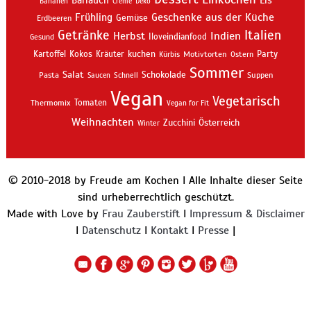
Bananen
Creme
Deko
Geschenke aus der Küche
Frühling
Gemüse
Erdbeeren
Getränke
Italien
Indien
Herbst
Iloveindianfood
Gesund
kuchen
Kartoffel
Kokos
Kräuter
Motivtorten
Party
Kürbis
Ostern
Sommer
Salat
Schokolade
Pasta
Schnell
Suppen
Saucen
Vegan
Vegetarisch
Thermomix
Tomaten
Vegan for Fit
Weihnachten
Zucchini
Österreich
Winter
© 2010-2018 by Freude am Kochen I Alle Inhalte dieser Seite
sind urheberrechtlich geschützt.
Made with Love by
Frau Zauberstift
I
Impressum & Disclaimer
I
Datenschutz
I
Kontakt
I
Presse
|