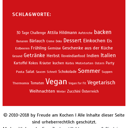
SCHLAGWORTE:
backen
Attila Hildmann
30 Tage Challenge
Aufstriche
Dessert
Einkochen
Bärlauch
Eis
Bananen
Creme
Deko
Geschenke aus der Küche
Frühling
Gemüse
Erdbeeren
Getränke
Italien
Indien
Herbst
Iloveindianfood
Gesund
kuchen
Kartoffel
Kokos
Kräuter
Motivtorten
Party
Kürbis
Ostern
Sommer
Salat
Schokolade
Pasta
Schnell
Suppen
Saucen
Vegan
Vegetarisch
Thermomix
Tomaten
Vegan for Fit
Weihnachten
Zucchini
Österreich
Winter
© 2010-2018 by Freude am Kochen I Alle Inhalte dieser Seite
sind urheberrechtlich geschützt.