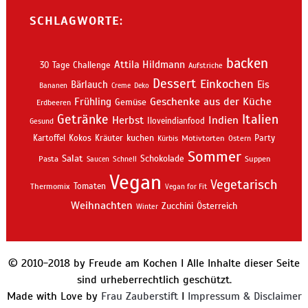
SCHLAGWORTE:
backen
Attila Hildmann
30 Tage Challenge
Aufstriche
Dessert
Einkochen
Bärlauch
Eis
Bananen
Creme
Deko
Geschenke aus der Küche
Frühling
Gemüse
Erdbeeren
Getränke
Italien
Indien
Herbst
Iloveindianfood
Gesund
kuchen
Kartoffel
Kokos
Kräuter
Motivtorten
Party
Kürbis
Ostern
Sommer
Salat
Schokolade
Pasta
Schnell
Suppen
Saucen
Vegan
Vegetarisch
Thermomix
Tomaten
Vegan for Fit
Weihnachten
Zucchini
Österreich
Winter
© 2010-2018 by Freude am Kochen I Alle Inhalte dieser Seite
sind urheberrechtlich geschützt.
Made with Love by
Frau Zauberstift
I
Impressum & Disclaimer