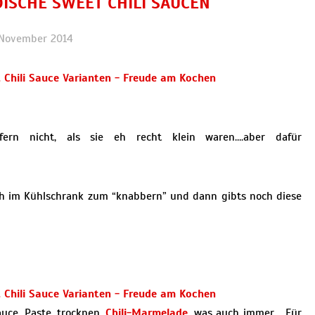
DISCHE SWEET CHILI SAUCEN
 November 2014
fern nicht, als sie eh recht klein waren….aber dafür
och im Kühlschrank zum “knabbern” und dann gibts noch diese
auce, Paste, trocknen,
Chili-Marmelade
, was auch immer…. Für