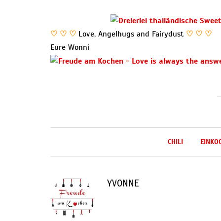
♡ ♡ ♡
Love, Angelhugs and Fairydust
♡ ♡ ♡
Eure Wonni
CHILI
EINKO
YVONNE