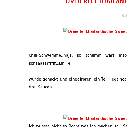
DREIERLEI THAILÄN
8.
Chili-Schwemme…naja, so schlimm wars inso
schaaaaarfffff….Ein Teil
wurde gehackt und eingefroren, ein Teil liegt n
drei Saucen…
Ich wusste nicht so Recht was ich machen soll, S