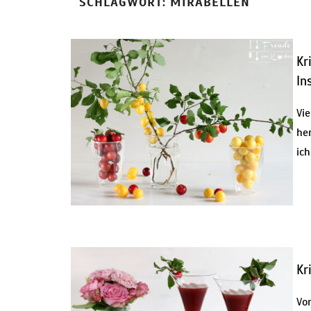
SCHLAGWORT:
MIRABELLEN
Kr
In
Vi
he
ich
Kr
Vo