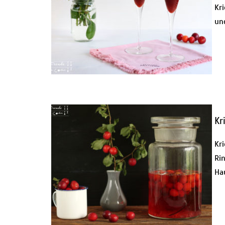
Kri
un
Kr
Kr
Ri
Ha