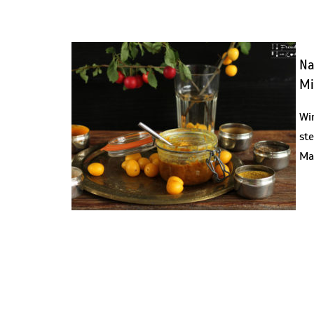
Na
Mi
Wi
ste
Ma