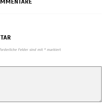
OMMENTARE
NTAR
forderliche Felder sind mit
*
markiert