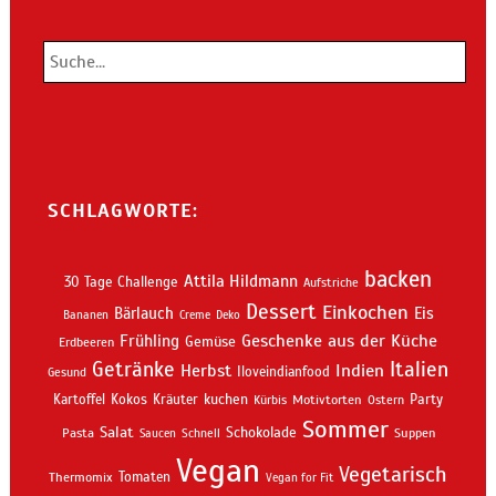
SCHLAGWORTE:
backen
Attila Hildmann
30 Tage Challenge
Aufstriche
Dessert
Einkochen
Bärlauch
Eis
Bananen
Creme
Deko
Geschenke aus der Küche
Frühling
Gemüse
Erdbeeren
Getränke
Italien
Indien
Herbst
Iloveindianfood
Gesund
kuchen
Kartoffel
Kokos
Kräuter
Motivtorten
Party
Kürbis
Ostern
Sommer
Salat
Schokolade
Pasta
Schnell
Suppen
Saucen
Vegan
Vegetarisch
Thermomix
Tomaten
Vegan for Fit