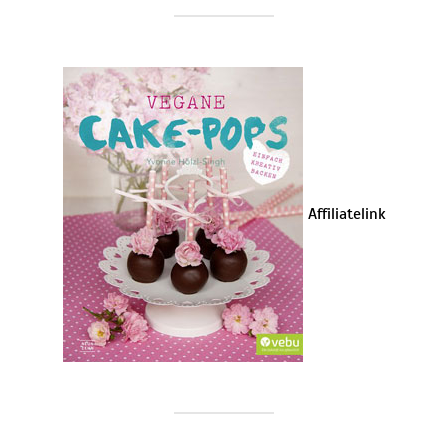
Affiliatelink