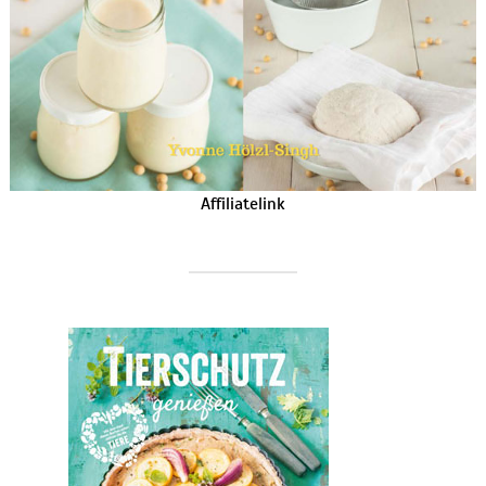
Affiliatelink