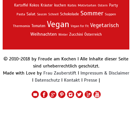
kuchen
Kartoffel
Kokos
Kräuter
Motivtorten
Party
Kürbis
Ostern
Sommer
Salat
Schokolade
Pasta
Schnell
Suppen
Saucen
Vegan
Vegetarisch
Thermomix
Tomaten
Vegan for Fit
Weihnachten
Zucchini
Österreich
Winter
© 2010-2018 by Freude am Kochen I Alle Inhalte dieser Seite
sind urheberrechtlich geschützt.
Made with Love by
Frau Zauberstift
I
Impressum & Disclaimer
I
Datenschutz
I
Kontakt
I
Presse
|