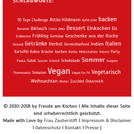
SCHLAGWORTE:
backen
Attila Hildmann
30 Tage Challenge
Aufstriche
Dessert
Einkochen
Bärlauch
Eis
Bananen
Creme
Deko
Geschenke aus der Küche
Frühling
Gemüse
Erdbeeren
Getränke
Italien
Indien
Herbst
Iloveindianfood
Gesund
kuchen
Kartoffel
Kokos
Kräuter
Motivtorten
Party
Kürbis
Ostern
Sommer
Salat
Schokolade
Pasta
Schnell
Suppen
Saucen
Vegan
Vegetarisch
Thermomix
Tomaten
Vegan for Fit
Weihnachten
Zucchini
Österreich
Winter
© 2010-2018 by Freude am Kochen I Alle Inhalte dieser Seite
sind urheberrechtlich geschützt.
Made with Love by
Frau Zauberstift
I
Impressum & Disclaimer
I
Datenschutz
I
Kontakt
I
Presse
|