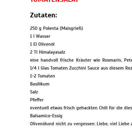
Zutaten:
250 g Polenta (Maisgrieß)
1 l Wasser
1 El Olivenöl
2 Tl Himalayasalz
eine handvoll frische Kräuter wie Rosmarin, Pete
1/4 l Glas Tomaten Zucchini Sauce aus diesem Rez
1-2 Tomaten
Basilikum
Salz
Pfeffer
eventuell etwas frisch gehackten Chili für die di
Balsamico-Essig
Olivenölund nicht zu vergessen: Liebe, viel Lieb