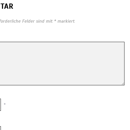
NTAR
forderliche Felder sind mit
*
markiert
*