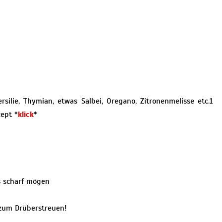
rsilie, Thymian, etwas Salbei, Oregano, Zitronenmelisse etc.1
ept *
klick
*
es scharf mögen
e zum Drüberstreuen!