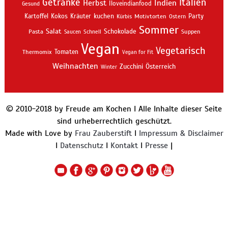
Getränke
Italien
Indien
Herbst
Iloveindianfood
Gesund
kuchen
Kartoffel
Kokos
Kräuter
Motivtorten
Party
Kürbis
Ostern
Sommer
Salat
Schokolade
Pasta
Schnell
Suppen
Saucen
Vegan
Vegetarisch
Thermomix
Tomaten
Vegan for Fit
Weihnachten
Zucchini
Österreich
Winter
© 2010-2018 by Freude am Kochen I Alle Inhalte dieser Seite
sind urheberrechtlich geschützt.
Made with Love by
Frau Zauberstift
I
Impressum & Disclaimer
I
Datenschutz
I
Kontakt
I
Presse
|